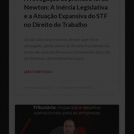
Newton: A Inércia Legislativa
e a Atuação Expansiva do STF
no Direito do Trabalho
Já são idos muitos anos desde que este
advogado, ainda aluno do Ensino Fundamental,
ouviu de uma professora a formulação das Leis
de Newton, determinantes para
LEIA O ARTIGO »
5 de maio de 2025
Nenhum comentário