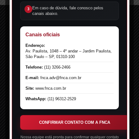
Em caso de dúvida, fale conosco pelos
3
canais abaixo.
Canais oficiais
Endereço:
Av. Paulista, 1048 – 4º andar – Jardim Paulista,
São Paulo – SP, 01310-100
Telefone:
(11) 3266-2466
E-mail:
fnca.adv@fnca.com.br
Site:
www.fnca.com.br
Receba o FNCA News
WhatsApp:
(11) 96312-2529
CONFIRMAR CONTATO COM A FNCA
Nossa equipe está pronta para confirmar qualquer contato