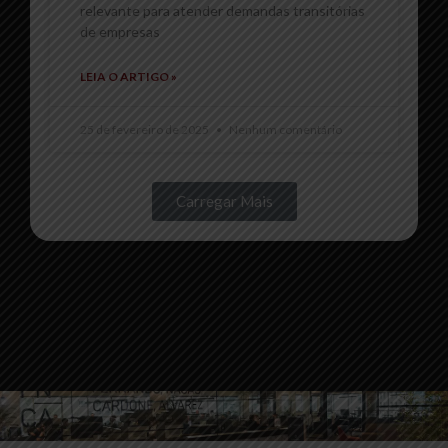
relevante para atender demandas transitórias
de empresas
LEIA O ARTIGO »
25 de fevereiro de 2025
Nenhum comentário
Carregar Mais