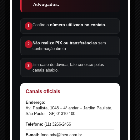
Advogados.
Confira o
número utilizado no contato.
1
Não realize PIX ou transferências
sem
2
confirmação direta.
Em caso de dúvida, fale conosco pelos
3
canais abaixo.
Canais oficiais
Endereço:
Av. Paulista, 1048 – 4º andar – Jardim Paulista,
São Paulo – SP, 01310-100
Telefone:
(11) 3266-2466
E-mail:
fnca.adv@fnca.com.br